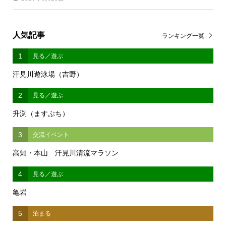
人気記事
ランキング一覧
1
見る／遊ぶ
汗見川遊泳場（吉野）
2
見る／遊ぶ
升渕（ますぶち）
3
交流イベント
高知・本山 汗見川清流マラソン
4
見る／遊ぶ
亀岩
5
泊まる