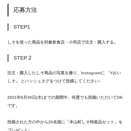
応募方法
STEP1
しそを使った商品を対象飲食店・小売店で
注文・購入する。
STEP２
注文・購入したしそ商品の写真を撮り、
Instagram
に 「
#おい
しそ
」
と
ハッシュタグ
をつけて投稿してください♪
2021年9月30日(木)までの期間中、
何度でも
投稿いただいて
OK
です。
投稿された方の中から20名様に
「本山町しそ特産品セット」を
プレゼント♪