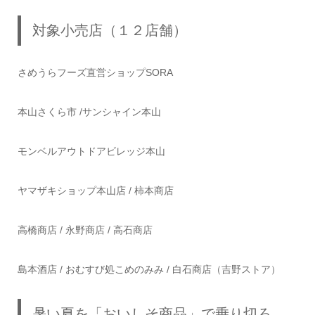
対象小売店（１２店舗）
さめうらフーズ直営ショップSORA
本山さくら市 /サンシャイン本山
モンベルアウトドアビレッジ本山
ヤマザキショップ本山店 / 柿本商店
高橋商店 / 永野商店 / 高石商店
島本酒店 / おむすび処こめのみみ / 白石商店（吉野ストア）
暑い夏を「おいしそ商品」で乗り切ろ