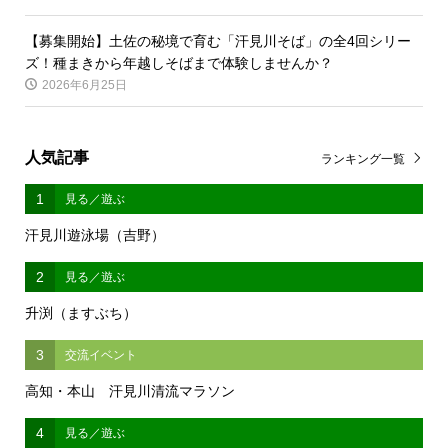
【募集開始】土佐の秘境で育む「汗見川そば」の全4回シリー
ズ！種まきから年越しそばまで体験しませんか？
2026年6月25日
人気記事
ランキング一覧
1
見る／遊ぶ
汗見川遊泳場（吉野）
2
見る／遊ぶ
升渕（ますぶち）
3
交流イベント
高知・本山 汗見川清流マラソン
4
見る／遊ぶ