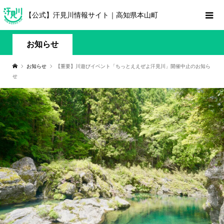
【公式】汗見川情報サイト｜高知県本山町
お知らせ
お知らせ
【重要】川遊びイベント「ちっとええぜよ汗見川」開催中止のお知ら
せ