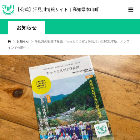
【公式】汗見川情報サイト｜高知県本山町
お知らせ
お知らせ
汗見川の地域情報誌「ちっとええぜよ汗見川」の2021年版、オンラ
インで公開中！