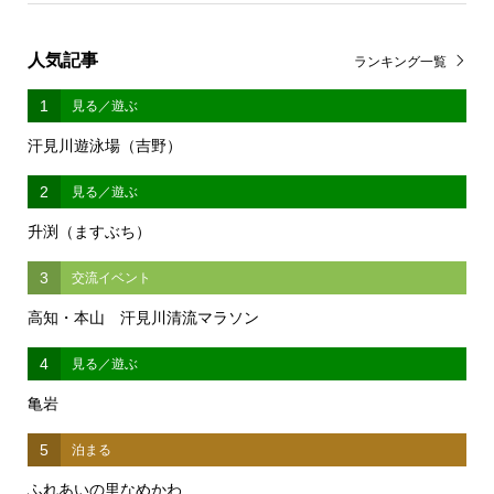
人気記事
ランキング一覧
1
見る／遊ぶ
汗見川遊泳場（吉野）
2
見る／遊ぶ
升渕（ますぶち）
3
交流イベント
高知・本山 汗見川清流マラソン
4
見る／遊ぶ
亀岩
5
泊まる
ふれあいの里なめかわ